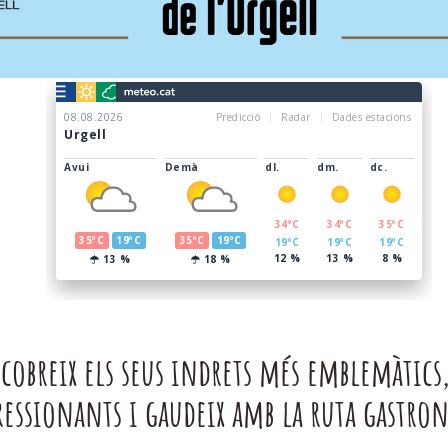
scobreix els seus indrets més emblemàtics
essionants i gaudeix amb la ruta gastro