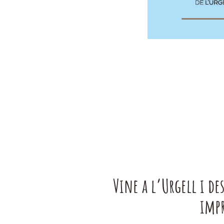
Vine a l’Urgell i de
impr