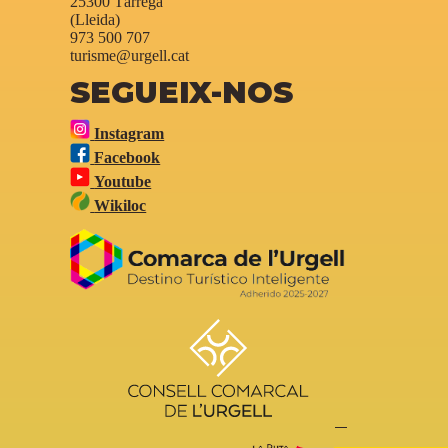
25300 Tàrrega
(Lleida)
973 500 707
turisme@urgell.cat
SEGUEIX-NOS
Instagram
Facebook
Youtube
Wikiloc