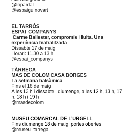
@lopardal
@espaiguinovart
EL TARRÒS
ESPAI COMPANYS
Carme Ballester, compromís i lluita. Una
experiència teatralitzada
Dissabte 17 de maig
Horari: 11.30 a 13 h
@espai_companys
TÀRREGA
MAS DE COLOM CASA BORGES
La setmana balsàmica
Fins el 18 de maig
A les 13 h i dissabte i diumenge, a les 12 h, 13 h, 17
h, 18 h i 19 h
@masdecolom
MUSEU COMARCAL DE L’URGELL
Fins diumenge 18 de maig, portes obertes
@museu_tarrega