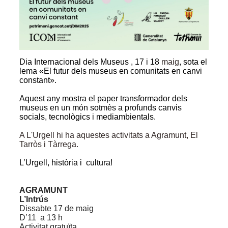
Dia Internacional dels Museus , 17 i 18
maig
, sota el
lema «El futur dels museus en comunitats en canvi
constant».
Aquest any mostra el paper transformador dels
museus en un món sotmès a profunds canvis
socials, tecnològics i mediambientals.
A L'Urgell hi ha aquestes activitats a Agramunt, El
Tarròs i Tàrrega.
L’Urgell, història i cultura!
AGRAMUNT
L’Intrús
Dissabte 17 de maig
D’11 a 13 h
Activitat gratuïta