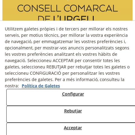
Utilitzem galetes pròpies i de tercers per millorar els nostres
serveis, per motius tècnics, per millorar la vostra experiència
de navegació, per emmagatzemar les vostres preferències i,
opcionalment, per mostrar-vos anuncis personalitzats segons
les vostres preferències analitzant els vostres hàbits de
navegació. Seleccioneu ACCEPTAR per consentir totes les
galetes, seleccioneu REBUTJAR per rebutjar totes les galetes o
seleccioneu CONFIGURACIÓ per personalitzar les vostres
preferències de galetes. Per a més informació, consulteu la
nostra:
Política de Galetes
Avís Legal
Política Cookies
Política de Privacitat
Configurar
Fons fotogràfic
Rebutjar
© 08/2026 Turisme Urgell - Tots els drets reservats.
Acceptar