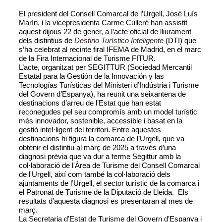
El president del Consell Comarcal de l’Urgell, José Luís
Marín, i la vicepresidenta Carme Culleré han assistit
aquest dijous 22 de gener, a l’acte oficial de lliurament
dels distintius de
Destino Turístico Inteligente
(DTI) que
s’ha celebrat al recinte firal IFEMA de Madrid, en el marc
de la Fira Internacional de Turisme FITUR.
L’acte, organitzat per SEGITTUR (Sociedad Mercantil
Estatal para la Gestión de la Innovación y las
Tecnologías Turísticas del Ministeri d’Indústria i Turisme
del Govern d’Espanya), ha reunit una seixantena de
destinacions d’arreu de l’Estat que han estat
reconegudes pel seu compromís amb un model turístic
més innovador, sostenible, accessible i basat en la
gestió intel·ligent del territori. Entre aquestes
destinacions hi figura la comarca de l’Urgell, que va
obtenir el distintiu al març de 2025 a través d’una
diagnosi prèvia que va dur a terme Segittur amb la
col·laboració de l'Àrea de Turisme del Consell Comarcal
de l'Urgell, així com també la col·laboració dels
ajuntaments de l’Urgell, el sector turístic de la comarca i
el Patronat de Turisme de la Diputació de Lleida. Els
resultats d’aquesta diagnosi es presentaran al mes de
març.
La Secretaria d'Estat de Turisme del Govern d’Espanya i