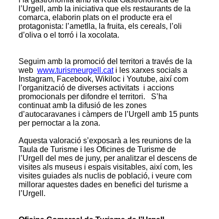
l’Urgell, amb la iniciativa que els restaurants de la
comarca, elaborin plats on el producte era el
protagonista: l’ametlla, la fruita, els cereals, l’oli
d’oliva o el torró i la xocolata.
Seguim amb la promoció del territori a través de la
web
www.turismeurgell.cat
i les xarxes socials a
Instagram, Facebook, Wikiloc i Youtube, així com
l’organització de diverses activitats i accions
promocionals per difondre el territori. S’ha
continuat amb la difusió de les zones
d’autocaravanes i càmpers de l’Urgell amb 15 punts
per pernoctar a la zona.
Aquesta valoració s’exposarà a les reunions de la
Taula de Turisme i les Oficines de Turisme de
l’Urgell del mes de juny, per analitzar el descens de
visites als museus i espais visitables, així com, les
visites guiades als nuclis de població, i veure com
millorar aquestes dades en benefici del turisme a
l’Urgell.