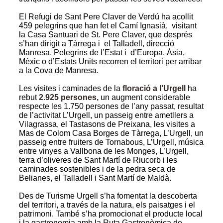
El Refugi de Sant Pere Claver de Verdú ha acollit
459 pelegrins
que han fet el Camí Ignasià, visitant
la Casa Santuari de St. Pere Claver, que després
s’han dirigit a Tàrrega i el Talladell, direcció
Manresa. Pelegrins de l’Estat i d’Europa, Àsia,
Mèxic o d’Estats Units recorren el territori per arribar
a la Cova de Manresa.
Les visites i caminades de la
floració a l’Urgell
ha
rebut
2.925 persones,
un augment considerable
respecte les
1.750 persones de l’any passat, resultat
de l’activitat L’Urgell, un passeig entre ametllers a
Vilagrassa, el Tastasons de Preixana, les visites a
Mas de Colom Casa Borges de Tàrrega, L’Urgell, un
passeig entre fruiters de Tornabous, L’Urgell, música
entre vinyes a Vallbona de les Monges, L’Urgell,
terra d’oliveres de Sant Martí de Riucorb i les
caminades sostenibles i de la pedra seca de
Belianes, el Talladell i Sant Martí de Maldà.
Des de Turisme Urgell s’ha fomentat la descoberta
del territori, a través de la natura, els paisatges i el
patrimoni. També s’ha promocionat el producte local
i la gastronomia amb la Ruta Gastronòmica de