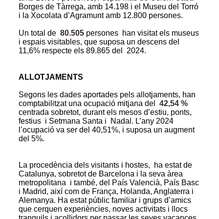
Borges de Tàrrega, amb 14.198 i el Museu del Torró
i la Xocolata d’Agramunt amb 12.800 persones.
Un total de
80.505
persones
han visitat els museus
i espais visitables, que suposa un descens del
11,6% respecte els 89.865 del 2024.
ALLOTJAMENTS
Segons les dades aportades pels allotjaments, han
comptabilitzat una ocupació mitjana
del
42,54 %
centrada
sobretot, durant els mesos d’estiu, ponts,
festius i Setmana Santa i Nadal. L’any 2024
l’ocupació va ser del 40,51%, i suposa un augment
del 5%.
La procedència dels visitants i hostes, ha estat de
Catalunya, sobretot de Barcelona i la seva àrea
metropolitana i també, del País Valencià, País Basc
i Madrid, així com de França, Holanda, Anglaterra i
Alemanya. Ha estat públic familiar i grups d’amics
que cerquen experiències, noves activitats i llocs
tranquils i acollidors per passar les seves vacances.