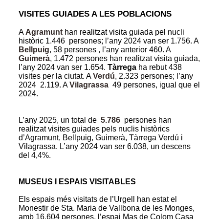
VISITES GUIADES A LES POBLACIONS
A
Agramunt
han realitzat visita guiada pel nucli
històric 1.446 persones; l’any 2024 van ser 1.756. A
Bellpuig
,
58 persones , l’any anterior 460. A
Guimerà
, 1.472 persones han realitzat visita guiada,
l’any 2024 van ser 1.654.
Tàrrega
ha rebut 438
visites per la ciutat. A
Verdú
, 2.323 persones; l’any
2024 2.119. A
Vilagrassa
49 persones, igual que el
2024.
L’any 2025, un total de
5.786
persones
han
realitzat visites guiades pels nuclis històrics
d’Agramunt, Bellpuig, Guimerà, Tàrrega Verdú i
Vilagrassa. L’any 2024 van ser 6.038, un descens
del 4,4%.
MUSEUS I ESPAIS VISITABLES
Els espais més visitats de l’Urgell han estat el
Monestir de Sta. Maria de Vallbona de les Monges,
amb 16.604 persones, l’espai Mas de Colom Casa