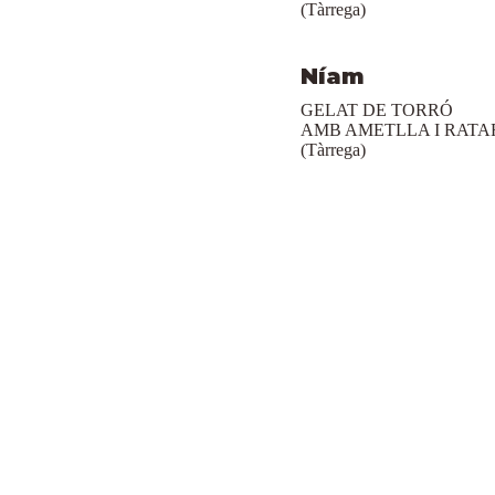
(Tàrrega)
Níam
GELAT DE TORRÓ
AMB AMETLLA I RATA
(Tàrrega)