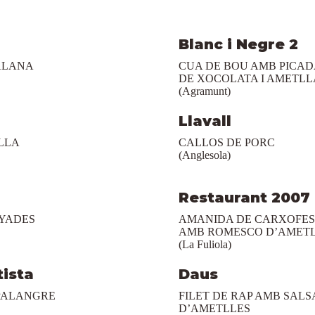
Blanc i Negre 2
ALANA
CUA DE BOU AMB PICA
DE XOCOLATA I AMETLL
(Agramunt)
Llavall
LLA
CALLOS DE PORC
(Anglesola)
Restaurant 2007
YADES
AMANIDA DE CARXOFES
AMB ROMESCO D’AMET
(La Fuliola)
tista
Daus
 PALANGRE
FILET DE RAP AMB SALS
D’AMETLLES