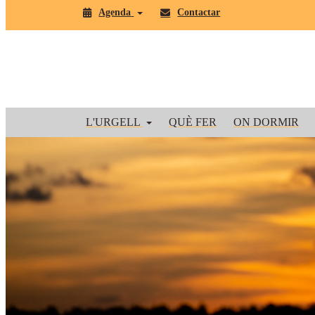
Agenda
Contactar
L'URGELL
QUÈ FER
ON DORMIR