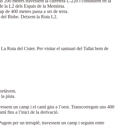
ls 200 metres travessem la carretera L-220 i continuem en la
 de la L2 dels Espais de la Memòria.
cap de 400 metres passa a ser de terra.
la del Bisbe. Deixem la Ruta L2.
a Ruta del Cister. Per visitar el santuari del Tallat hem de
portàvem.
la pista.
avessem un camp i el camí gira a l’oest. Transcorreguts uns 400
í fins a l’inici de la derivació.
 Pugem per un terraplè, travessem un camp i seguim entre