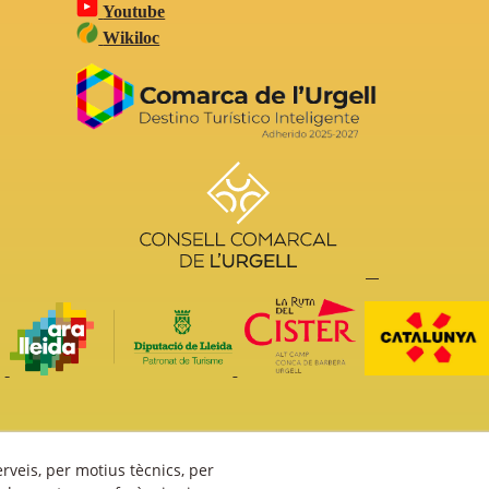
Youtube
Wikiloc
erveis, per motius tècnics, per
ís Legal
Política Cookies
Política de Privacitat
Fons fotogràfi