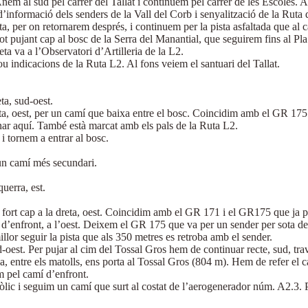
m al sud pel carrer del Tallat i continuem pel carrer de les Escoles. A
d’informació dels senders de la Vall del Corb i senyalització de la Ruta
ta, per on retornarem després, i continuem per la pista asfaltada que al 
 tot pujant cap al bosc de la Serra del Manantial, que seguirem fins al P
ta va a l’Observatori d’Artilleria de la L2.
u indicacions de la Ruta L2. Al fons veiem el santuari del Tallat.
ta, sud-oest.
ta, oest, per un camí que baixa entre el bosc. Coincidim amb el GR 175 L
nar aquí. També està marcat amb els pals de la Ruta L2.
i tornem a entrar al bosc.
 un camí més secundari.
querra, est.
 fort cap a la dreta, oest. Coincidim amb el GR 171 i el GR175 que ja 
 d’enfront, a l’oest. Deixem el GR 175 que va per un sender per sota de 
lor seguir la pista que als 350 metres es retroba amb el sender.
-oest. Per pujar al cim del Tossal Gros hem de continuar recte, sud, tr
, entre els matolls, ens porta al Tossal Gros (804 m). Hem de refer el cam
em pel camí d’enfront.
eòlic i seguim un camí que surt al costat de l’aerogenerador núm. A2.3.