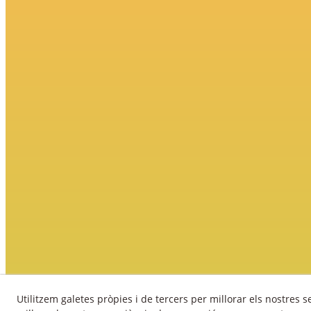
Utilitzem galetes pròpies i de tercers per millorar els nostres s
Av