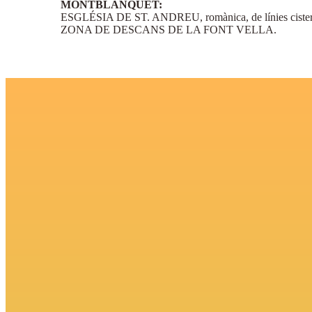
MONTBLANQUET:
ESGLÉSIA DE ST. ANDREU, romànica, de línies cisterc
ZONA DE DESCANS DE LA FONT VELLA.