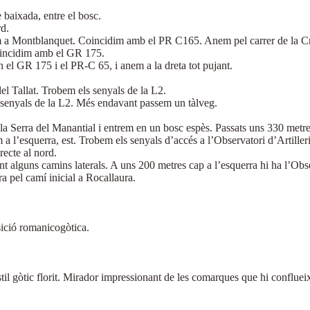
 baixada, entre el bosc.
rd.
em a Montblanquet. Coincidim amb el PR C165. Anem pel carrer de la Creu
Coincidim amb el GR 175.
n el GR 175 i el PR-C 65, i anem a la dreta tot pujant.
el Tallat. Trobem els senyals de la L2.
s senyals de la L2. Més endavant passem un tàlveg.
a la Serra del Manantial i entrem en un bosc espès. Passats uns 330 metr
a l’esquerra, est. Trobem els senyals d’accés a l’Observatori d’Artilleri
recte al nord.
nt alguns camins laterals. A uns 200 metres cap a l’esquerra hi ha l’Obse
a pel camí inicial a Rocallaura.
ció romanicogòtica.
òtic florit. Mirador impressionant de les comarques que hi conflueix