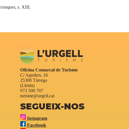
enques, s. XIII.
Oficina Comarcal de Turisme
C/ Agoders, 16
25300 Tàrrega
(Lleida)
973 500 707
turisme@urgell.cat
SEGUEIX-NOS
Instagram
Facebook