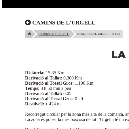
CAMINS DE L'URGELL
LA SERRA DEL TALLAT - PR C58
CAMINS DE L'URGELL
LA
Distància:
15,35 Km
Derivació al Tallat:
0,300 Km
Derivació al Tossal Gros:
1,100 Km
Temps:
3 h 50 min a peu
Derivació al Tallat:
0:05
Derivació al Tossal Gros:
0:20
Desnivell:
+ 424 m
Recorregut circular per la zona més alta de la comarca, a
La zona és potser la més boscosa de tot l’Urgell i té un 