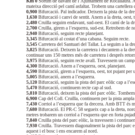
Km 0
Sortim de davant de l’Ajuntament de Rocallaura. Ane
mateixa direcció pel camí asfaltat. Trobem una cartellera 
0,900
Bifurcació. Pal indicador. Deixem la pista de la dre
1,630
Bifurcació i canvi de sentit. Anem a la dreta, oest,
2,480
Cruïlla seguim endavant, sud-oest. El camí de la dre
2,700
Cruïlla, girem a l’esquerra, sud-est. Retrobem de no
2,940
Bifurcació, seguim recte planejant.
3,345
Bifurcació al costat d’una cabana. Seguim recte.
3,545
Carretera del Santuari del Tallat. La seguim a la dre
3,825
Bifurcació. Deixem la carretera i decantem a la dre
continuar uns 150 metres més de carretera i després retor
3,975
Bifurcació, seguim recte avall. Travessem un camp 
4,300
Bifurcació. Anem a l’esquerra, oest, planejant.
4,590
Bifurcació, girem a l’esquerra, oest, tot pujant per
5,005
Bifurcació, anem a l’esquerra.
5,120
Bifurcació, seguim la pista del parc eòlic cap a l’es
5,470
Bifurcació, continuem recte cap al sud.
5,810
Bifurcació, deixem la pista del parc eòlic. Tombem
6,900
Cap del Coll. Cruïlla, continuem per la pista ampla
7,430
Corriol a l’esquerra que fa drecera. Amb BTT és mil
7,680
Bifurcació. El PR-C 58 segueix cap a la dreta, nord
metres trobarem un corriol a l’esquerra que en forta pujada
7,840
Cruïlla pista del parc eòlic, la travessem i continu
7,930
Cruïlla. Travessem diagonalment la pista del parc 
aquest i el bosc i ens encarem al nord.