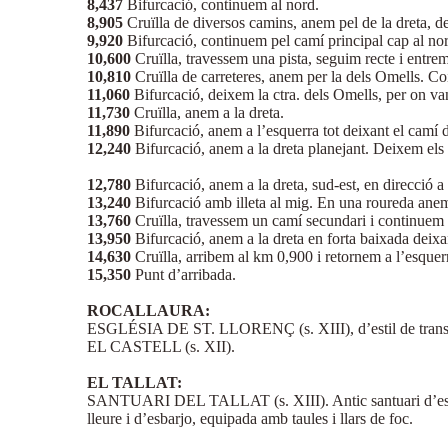
8,437
Bifurcació, continuem al nord.
8,905
Cruïlla de diversos camins, anem pel de la dreta, de
9,920
Bifurcació, continuem pel camí principal cap al no
10,600
Cruïlla, travessem una pista, seguim recte i entr
10,810
Cruïlla de carreteres, anem per la dels Omells. 
11,060
Bifurcació, deixem la ctra. dels Omells, per on va
11,730
Cruïlla, anem a la dreta.
11,890
Bifurcació, anem a l’esquerra tot deixant el camí d
12,240
Bifurcació, anem a la dreta planejant. Deixem el
12,780
Bifurcació, anem a la dreta, sud-est, en direcció 
13,240
Bifurcació amb illeta al mig. En una roureda anem 
13,760
Cruïlla, travessem un camí secundari i continuem 
13,950
Bifurcació, anem a la dreta en forta baixada deixa
14,630
Cruïlla, arribem al km 0,900 i retornem a l’esquerr
15,350
Punt d’arribada.
ROCALLAURA:
ESGLÉSIA DE ST. LLORENÇ (s. XIII), d’estil de transi
EL CASTELL (s. XII).
EL TALLAT:
SANTUARI DEL TALLAT (s. XIII). Antic santuari d’estil g
lleure i d’esbarjo, equipada amb taules i llars de foc.