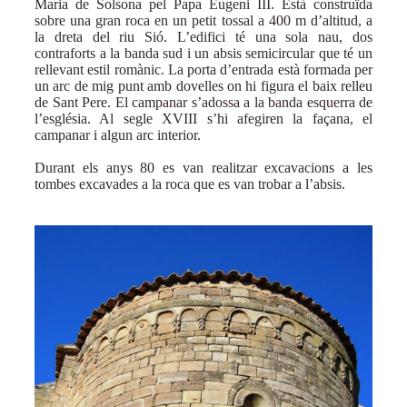
Maria de Solsona pel Papa Eugeni III. Està construïda
sobre una gran roca en un petit tossal a 400 m d’altitud, a
la dreta del riu Sió. L’edifici té una sola nau, dos
contraforts a la banda sud i un absis semicircular que té un
rellevant estil romànic. La porta d’entrada està formada per
un arc de mig punt amb dovelles on hi figura el baix relleu
de Sant Pere. El campanar s’adossa a la banda esquerra de
l’església. Al segle XVIII s’hi afegiren la façana, el
campanar i algun arc interior.
Durant els anys 80 es van realitzar excavacions a les
tombes excavades a la roca que es van trobar a l’absis.