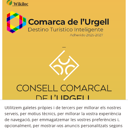
Wikiloc
Utilitzem galetes pròpies i de tercers per millorar els nostres
serveis, per motius tècnics, per millorar la vostra experiència
de navegació, per emmagatzemar les vostres preferències i,
opcionalment, per mostrar-vos anuncis personalitzats segons