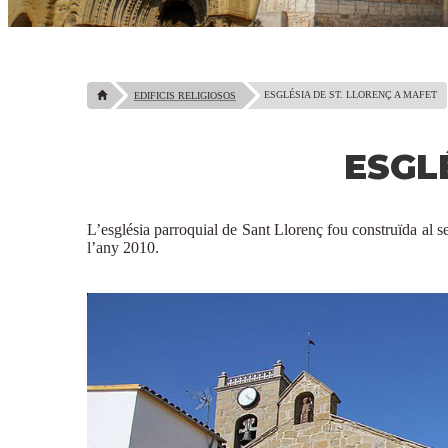
ESGLÉSIA DE ST. LLORENÇ A MAFET
EDIFICIS RELIGIOSOS
ESGL
L’església parroquial de Sant Llorenç fou construïda al s
l’any 2010.