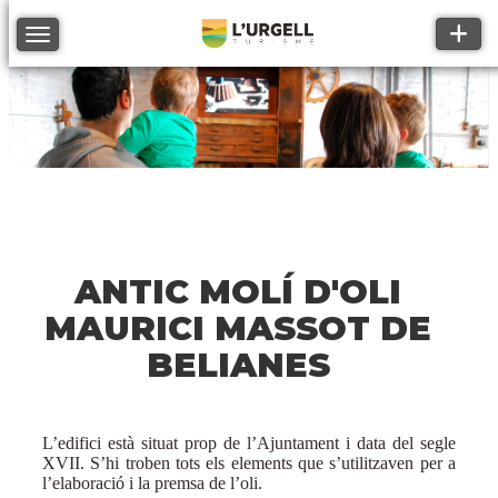
Toggle
Toggle navigation
ANTIC MOLÍ D'OLI
MAURICI MASSOT DE
BELIANES
L’edifici està situat prop de l’Ajuntament i data del segle
XVII. S’hi troben tots els elements que s’utilitzaven per a
l’elaboració i la premsa de l’oli.