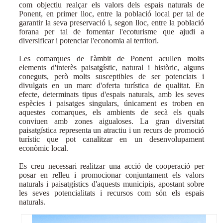
com objectiu realçar els valors dels espais naturals de
Ponent, en primer lloc, entre la població local per tal de
garantir la seva preservació i, segon lloc, entre la població
forana per tal de fomentar l'ecoturisme que ajudi a
diversificar i potenciar l'economia al territori.
Les comarques de l'àmbit de Ponent acullen molts
elements d'interès paisatgístic, natural i històric, alguns
coneguts, però molts susceptibles de ser potenciats i
divulgats en un marc d'oferta turística de qualitat. En
efecte, determinats tipus d'espais naturals, amb les seves
espècies i paisatges singulars, únicament es troben en
aquestes comarques, els ambients de secà els quals
conviuen amb zones aigualoses. La gran diversitat
paisatgística representa un atractiu i un recurs de promoció
turístic que pot canalitzar en un desenvolupament
econòmic local.
Es creu necessari realitzar una acció de cooperació per
posar en relleu i promocionar conjuntament els valors
naturals i paisatgístics d'aquests municipis, apostant sobre
les seves potencialitats i recursos com són els espais
naturals.