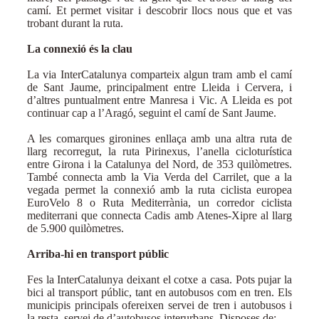
camí. Et permet visitar i descobrir llocs nous que et vas
trobant durant la ruta.
La connexió és la clau
La via InterCatalunya comparteix algun tram amb el camí
de Sant Jaume, principalment entre Lleida i Cervera, i
d’altres puntualment entre Manresa i Vic. A Lleida es pot
continuar cap a l’Aragó, seguint el camí de Sant Jaume.
A les comarques gironines enllaça amb una altra ruta de
llarg recorregut, la ruta Pirinexus, l’anella cicloturística
entre Girona i la Catalunya del Nord, de 353 quilòmetres.
També connecta amb la Via Verda del Carrilet, que a la
vegada permet la connexió amb la ruta ciclista europea
EuroVelo 8 o Ruta Mediterrània, un corredor ciclista
mediterrani que connecta Cadis amb Atenes-Xipre al llarg
de 5.900 quilòmetres.
Arriba-hi en transport públic
Fes la InterCatalunya deixant el cotxe a casa. Pots pujar la
bici al transport públic, tant en autobusos com en tren. Els
municipis principals ofereixen servei de tren i autobusos i
la resta, servei de d’autobusos interurbans. Disposes de: