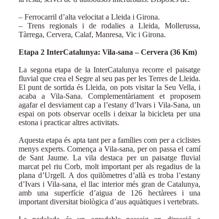
– Ferrocarril d’alta velocitat a Lleida i Girona.
– Trens regionals i de rodalies a Lleida, Mollerussa,
Tàrrega, Cervera, Calaf, Manresa, Vic i Girona.
Etapa 2 InterCatalunya: Vila-sana – Cervera (36 Km)
La segona etapa de la InterCatalunya recorre el paisatge
fluvial que crea el Segre al seu pas per les Terres de Lleida.
El punt de sortida és Lleida, on pots visitar la Seu Vella, i
acaba a Vila-Sana. Complementàriament et proposem
agafar el desviament cap a l’estany d’Ivars i Vila-Sana, un
espai on pots observar ocells i deixar la bicicleta per una
estona i practicar altres activitats.
Aquesta etapa és apta tant per a famílies com per a ciclistes
menys experts. Comença a Vila-sana, per on passa el camí
de Sant Jaume. La vila destaca per un paisatge fluvial
marcat pel riu Corb, molt important per als regadius de la
plana d’Urgell. A dos quilòmetres d’allà es troba l’estany
d’Ivars i Vila-sana, el llac interior més gran de Catalunya,
amb una superfície d’aigua de 126 hectàrees i una
important diversitat biològica d’aus aquàtiques i vertebrats.