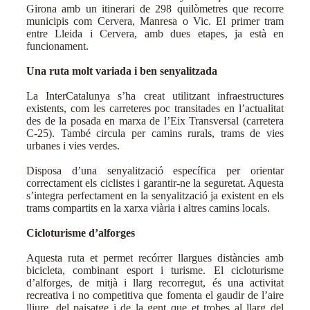
Girona amb un itinerari de 298 quilòmetres que recorre
municipis com Cervera, Manresa o Vic. El primer tram
entre Lleida i Cervera, amb dues etapes, ja està en
funcionament.
Una ruta molt variada i ben senyalitzada
La InterCatalunya s’ha creat utilitzant infraestructures
existents, com les carreteres poc transitades en l’actualitat
des de la posada en marxa de l’Eix Transversal (carretera
C-25). També circula per camins rurals, trams de vies
urbanes i vies verdes.
Disposa d’una senyalització específica per orientar
correctament els ciclistes i garantir-ne la seguretat. Aquesta
s’integra perfectament en la senyalització ja existent en els
trams compartits en la xarxa viària i altres camins locals.
Cicloturisme d’alforges
Aquesta ruta et permet recórrer llargues distàncies amb
bicicleta, combinant esport i turisme. El cicloturisme
d’alforges, de mitjà i llarg recorregut, és una activitat
recreativa i no competitiva que fomenta el gaudir de l’aire
lliure, del paisatge i de la gent que et trobes al llarg del