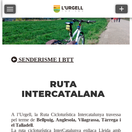
Toggle
Toggle navigation
SENDERISME I BTT
RUTA
INTERCATALANA
A l’Urgell, la Ruta Cicloturística Intercatalunya travessa
pel terme de
Bellpuig, Anglesola, Vilagrassa, Tàrrega i
el Talladell
.
La ruta cicloturística InterCatalunya enllaça Lleida amb