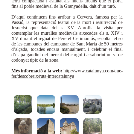
terra compactada i asfaltat als nuclis urbans que et porta
fins al poble medieval de la Granyadella, dalt d’un turó.
D’aquí continuem fins arribar a Cervera, famosa per la
Passió, la representació teatral de la mort i resurrecció de
Jesucrist que data del s. XV. Aprofita la visita per
contemplar les muralles medievals aixecades els s. XIV i
XV durant el regnat de Pere el Cerimoniós; escoltar el so
de les campanes del campanar de Sant Maria de 50 metres
d’alçada, tocades encara manualment, i celebrar el final
d’etapa gaudint del mercat del cargol i assaborint un vi de
codonyat típic de la zona.
Més informació a la web:
http://www.catalunya.com/que-
fer/descobreix/ruta-intercatalunya