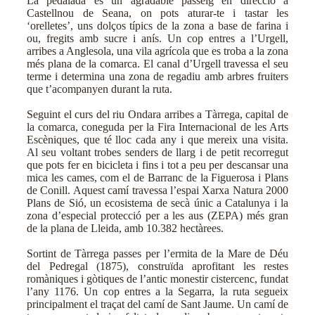
La pedalada és un agradable passeig en direcció a
Castellnou de Seana, on pots aturar-te i tastar les
‘orelletes’, uns dolços típics de la zona a base de farina i
ou, fregits amb sucre i anís. Un cop entres a l’Urgell,
arribes a Anglesola, una vila agrícola que es troba a la zona
més plana de la comarca. El canal d’Urgell travessa el seu
terme i determina una zona de regadiu amb arbres fruiters
que t’acompanyen durant la ruta.
Seguint el curs del riu Ondara arribes a Tàrrega, capital de
la comarca, coneguda per la Fira Internacional de les Arts
Escèniques, que té lloc cada any i que mereix una visita.
Al seu voltant trobes senders de llarg i de petit recorregut
que pots fer en bicicleta i fins i tot a peu per descansar una
mica les cames, com el de Barranc de la Figuerosa i Plans
de Conill. Aquest camí travessa l’espai Xarxa Natura 2000
Plans de Sió, un ecosistema de secà únic a Catalunya i la
zona d’especial protecció per a les aus (ZEPA) més gran
de la plana de Lleida, amb 10.382 hectàrees.
Sortint de Tàrrega passes per l’ermita de la Mare de Déu
del Pedregal (1875), construïda aprofitant les restes
romàniques i gòtiques de l’antic monestir cistercenc, fundat
l’any 1176. Un cop entres a la Segarra, la ruta segueix
principalment el traçat del camí de Sant Jaume. Un camí de