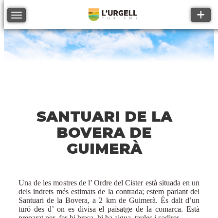
Toggle
Toggle navigation
SANTUARI DE LA
BOVERA DE
GUIMERÀ
Una de les mostres de l’ Ordre del Cister està situada en un
dels indrets més estimats de la contrada; estem parlant del
Santuari de la Bovera, a 2 km de Guimerà. És dalt d’un
turó des d’ on es divisa el paisatge de la comarca. Està
preparat per fer-hi brasa, hi ha aigua, taules i cadires.