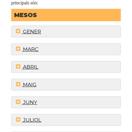
principals són:
MESOS
GENER
MARÇ
ABRIL
MAIG
JUNY
JULIOL