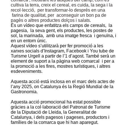
cultiva la terra, creix el cereal, es cuida, la sega i la
recol·lecció, per transformar-lo després en una
farina de qualitat, per aconseguir un bon pa de
pagès o altres productes dolços i salats.
És un vídeo que enfatitza els camps de cereals, la
pagesia, la seva gent, els productes, les postes de
sol, la marinada, amb una imatge fresca i genuïna, i
en un entorn únic.
Aquest vídeo s’utilitzarà per fer promoció a les
xarxes socials d’Instagram, Facebook i You tube de
Turisme Urgell a partir de l’1 d’agost. També serà un
element de suport a la pàgina web comarcal i per a
la promoció a les fires, mostres turístiques, i altres
esdeveniments.
Aquesta acció está inclosa en el marc dels actes de
l’any 2025, on Catalunya és la Regió Mundial de la
Gastronomia.
Aquesta acció promocional ha estat possible
gràcies a la col·laboració del Patronat de Turisme
de la Diputació de Lleida, la Generalitat de
Catalunya, i dels pagesos i pageses, productors i
famílies de la comarca que hi han aparegut.