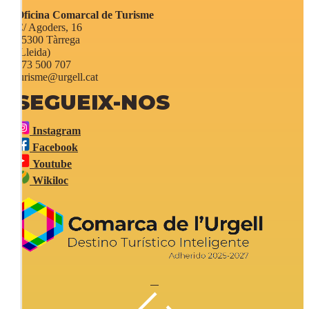
Oficina Comarcal de Turisme
C/ Agoders, 16
25300 Tàrrega
(Lleida)
973 500 707
turisme@urgell.cat
SEGUEIX-NOS
Instagram
Facebook
Youtube
Wikiloc