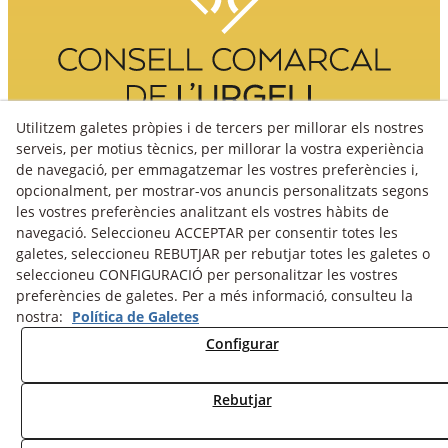
Utilitzem galetes pròpies i de tercers per millorar els nostres
serveis, per motius tècnics, per millorar la vostra experiència
de navegació, per emmagatzemar les vostres preferències i,
opcionalment, per mostrar-vos anuncis personalitzats segons
les vostres preferències analitzant els vostres hàbits de
navegació. Seleccioneu ACCEPTAR per consentir totes les
galetes, seleccioneu REBUTJAR per rebutjar totes les galetes o
seleccioneu CONFIGURACIÓ per personalitzar les vostres
preferències de galetes. Per a més informació, consulteu la
nostra:
Política de Galetes
Avís Legal
Política Cookies
Política de Privacitat
Configurar
Fons fotogràfic
Rebutjar
© 08/2026 Turisme Urgell - Tots els drets reservats.