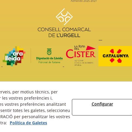
erveis, per motius tècnics, per
ís Legal
Política Cookies
Política de Privacitat
Fons fotogràfi
les vostres preferències i,
Configurar
s vostres preferències analitzant
entir totes les galetes, seleccioneu
RACIÓ per personalitzar les vostres
stra:
Política de Galetes