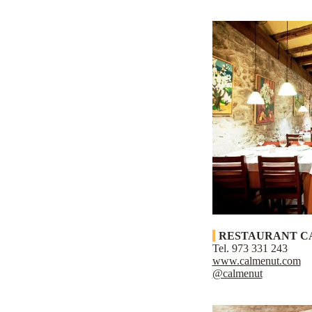
RESTAURANT C
Tel. 973 331 243
www.calmenut.com
@calmenut