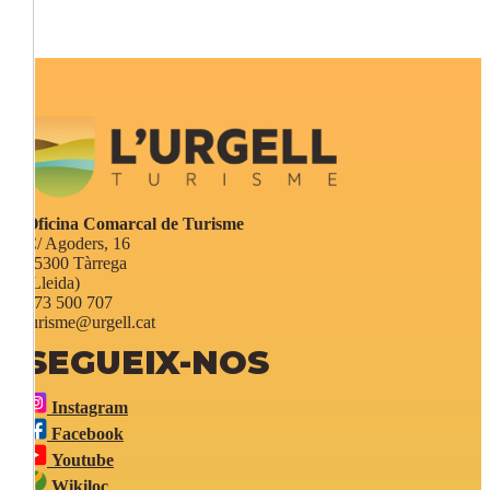
Oficina Comarcal de Turisme
C/ Agoders, 16
25300 Tàrrega
(Lleida)
973 500 707
turisme@urgell.cat
SEGUEIX-NOS
Instagram
Facebook
Youtube
Wikiloc