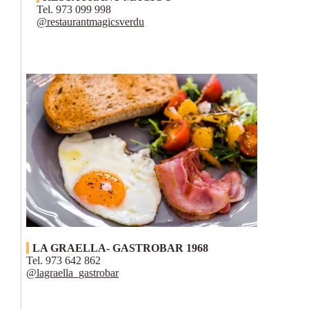
Tel. 973 099 998
@restaurantmagicsverdu
LA GRAELLA- GASTROBAR 1968
Tel. 973 642 862
@lagraella_gastrobar