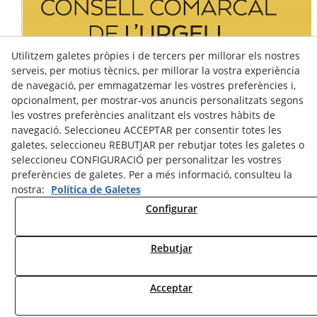
Utilitzem galetes pròpies i de tercers per millorar els nostres
serveis, per motius tècnics, per millorar la vostra experiència
de navegació, per emmagatzemar les vostres preferències i,
opcionalment, per mostrar-vos anuncis personalitzats segons
les vostres preferències analitzant els vostres hàbits de
navegació. Seleccioneu ACCEPTAR per consentir totes les
galetes, seleccioneu REBUTJAR per rebutjar totes les galetes o
seleccioneu CONFIGURACIÓ per personalitzar les vostres
preferències de galetes. Per a més informació, consulteu la
nostra:
Política de Galetes
Avís Legal
Política Cookies
Política de Privacitat
Configurar
Fons fotogràfic
Rebutjar
© 08/2026 Turisme Urgell - Tots els drets reservats.
Acceptar