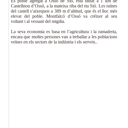
És poble agregat a Ossó de Sió, està situat a 1 km de
Castellnou d’Ossó, a la mateixa riba del riu Sió. Les ruïnes
del castell s’aixequen a 389 m d’altitud, que és el lloc més
elevat del poble. Montfalcó d’Ossó va créixer al seu
voltant i al vessant del migdia.
La seva economia es basa en l’agricultura i la ramaderia,
encara que moltes persones van a treballar a les poblacions
veïnes en els sectors de la indústria i els serveis..