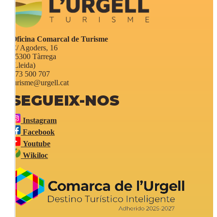
Oficina Comarcal de Turisme
C/ Agoders, 16
25300 Tàrrega
(Lleida)
973 500 707
turisme@urgell.cat
SEGUEIX-NOS
Instagram
Facebook
Youtube
Wikiloc